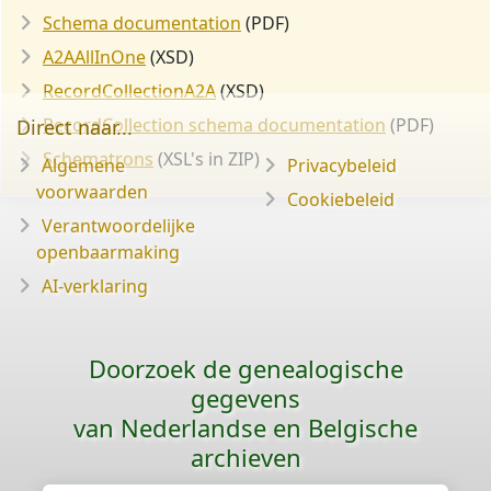
Schema documentation
(PDF)
A2AAllInOne
(XSD)
RecordCollectionA2A
(XSD)
RecordCollection schema documentation
(PDF)
Direct naar...
Schematrons
(XSL's in ZIP)
Algemene
Privacybeleid
voorwaarden
Cookiebeleid
Verantwoordelijke
openbaarmaking
AI-verklaring
Doorzoek de genealogische
gegevens
van Nederlandse en Belgische
archieven